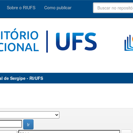
Sobre o RIUFS
Como publicar
al de Sergipe - RI/UFS