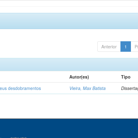
Anterior
1
P
Autor(es)
Tipo
 seus desdobramentos
Vieira, Max Batista
Disserta