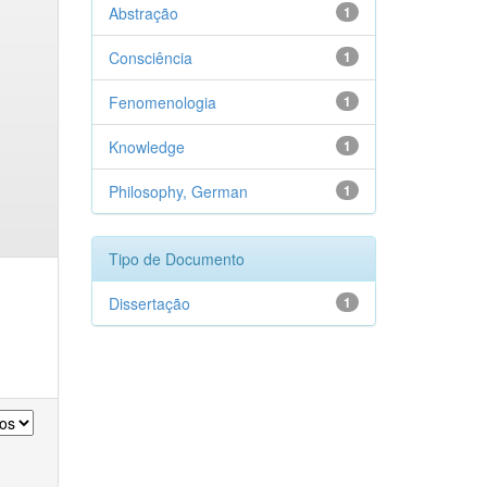
Abstração
1
Consciência
1
Fenomenologia
1
Knowledge
1
Philosophy, German
1
Tipo de Documento
Dissertação
1