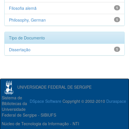
Filosofia alemã
1
Philosophy, German
1
Tipo de Documento
Dissertação
1
UNIVERSIDADE FEDERAL DE SERGIPE
Sistema de
DSpace Software
Copyright © 2002-2010
Duraspace
Bibliotecas da
Universidade
Federal de Sergipe - SIBIUFS
Núcleo de Tecnologia da Informação - NTI