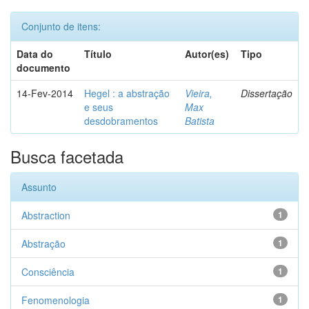
Conjunto de itens:
Data do
Título
Autor(es)
Tipo
documento
14-Fev-2014
Hegel : a abstração
Vieira,
Dissertação
e seus
Max
desdobramentos
Batista
Busca facetada
Assunto
Abstraction
1
Abstração
1
Consciência
1
Fenomenologia
1