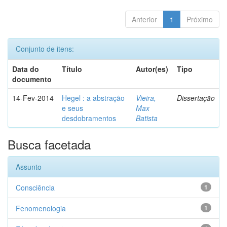
Anterior
1
Próximo
Conjunto de itens:
Data do
Título
Autor(es)
Tipo
documento
14-Fev-2014
Hegel : a abstração
Vieira,
Dissertação
e seus
Max
desdobramentos
Batista
Busca facetada
Assunto
Consciência
1
Fenomenologia
1