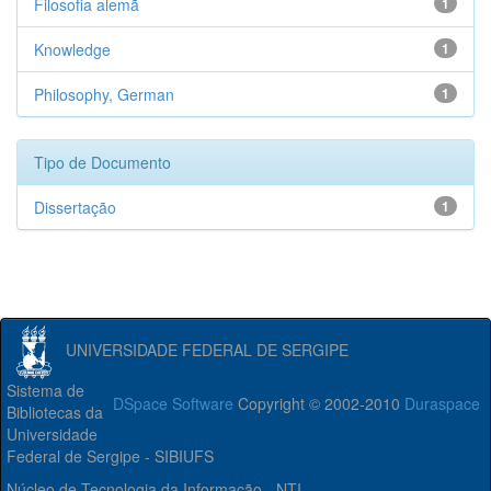
Filosofia alemã
1
Knowledge
1
Philosophy, German
1
Tipo de Documento
Dissertação
1
UNIVERSIDADE FEDERAL DE SERGIPE
Sistema de
DSpace Software
Copyright © 2002-2010
Duraspace
Bibliotecas da
Universidade
Federal de Sergipe - SIBIUFS
Núcleo de Tecnologia da Informação - NTI