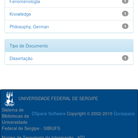
Fenomenologia
1
Knowledge
1
Philosophy, German
1
Tipo de Documento
Dissertação
1
UNIVERSIDADE FEDERAL DE SERGIPE
Sistema de
DSpace Software
Copyright © 2002-2010
Duraspace
Bibliotecas da
Universidade
Federal de Sergipe - SIBIUFS
Núcleo de Tecnologia da Informação - NTI