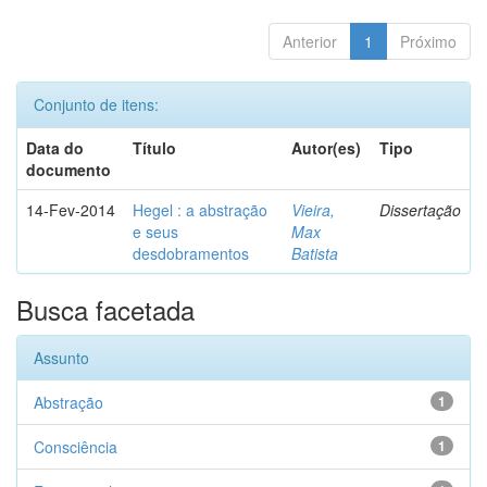
Anterior
1
Próximo
Conjunto de itens:
Data do
Título
Autor(es)
Tipo
documento
14-Fev-2014
Hegel : a abstração
Vieira,
Dissertação
e seus
Max
desdobramentos
Batista
Busca facetada
Assunto
Abstração
1
Consciência
1