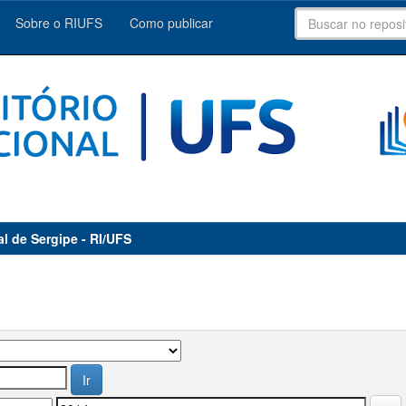
Sobre o RIUFS
Como publicar
al de Sergipe - RI/UFS