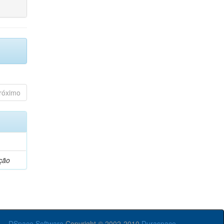
róximo
ção
DSpace Software
Copyright © 2002-2010
Duraspace