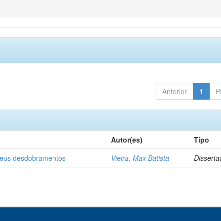
Anterior
1
P
Autor(es)
Tipo
 seus desdobramentos
Vieira, Max Batista
Disserta