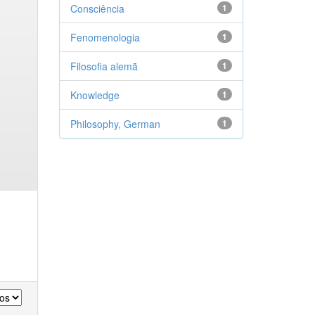
Consciência
1
Fenomenologia
1
Filosofia alemã
1
Knowledge
1
Philosophy, German
1