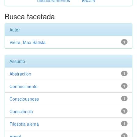
desdobramentos
Batista
Busca facetada
Autor
Vieira, Max Batista
1
Assunto
Abstraction
1
Conhecimento
1
Consciousness
1
Consciência
1
Filosofia alemã
1
Hegel
1