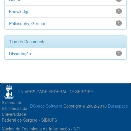
Knowledge
1
Philosophy, German
1
Tipo de Documento
Dissertação
1
UNIVERSIDADE FEDERAL DE SERGIPE
Sistema de
DSpace Software
Copyright © 2002-2010
Duraspace
Bibliotecas da
Universidade
Federal de Sergipe - SIBIUFS
Núcleo de Tecnologia da Informação - NTI