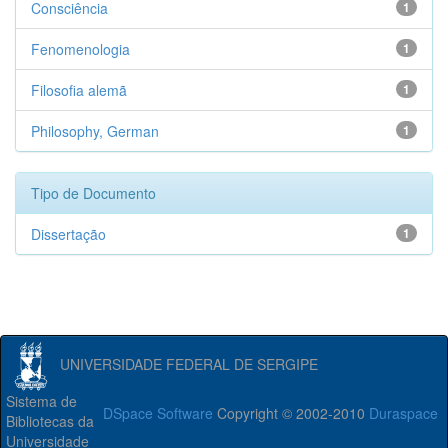
Consciência
1
Fenomenologia
1
Filosofia alemã
1
Philosophy, German
1
Tipo de Documento
Dissertação
1
UNIVERSIDADE FEDERAL DE SERGIPE
Sistema de
DSpace Software
Copyright © 2002-2010
Duraspace
Bibliotecas da
Universidade