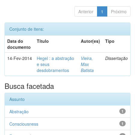
Anterior
1
Próximo
Conjunto de itens:
Data do
Título
Autor(es)
Tipo
documento
14-Fev-2014
Hegel : a abstração
Vieira,
Dissertação
e seus
Max
desdobramentos
Batista
Busca facetada
Assunto
Abstração
1
Consciousness
1