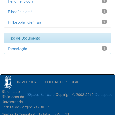
Fenomenologia
1
Filosofia alemã
1
Philosophy, German
1
Tipo de Documento
Dissertação
1
UNIVERSIDADE FEDERAL DE SERGIPE
Sistema de
DSpace Software
Copyright © 2002-2010
Duraspace
Bibliotecas da
Universidade
Federal de Sergipe - SIBIUFS
Núcleo de Tecnologia da Informação - NTI