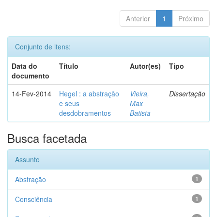
Anterior
1
Próximo
Conjunto de itens:
Data do
Título
Autor(es)
Tipo
documento
14-Fev-2014
Hegel : a abstração
Vieira,
Dissertação
e seus
Max
desdobramentos
Batista
Busca facetada
Assunto
Abstração
1
Consciência
1