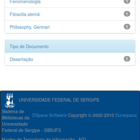
Fenomenologia
1
Filosofia alemã
1
Philosophy, German
1
Tipo de Documento
Dissertação
1
UNIVERSIDADE FEDERAL DE SERGIPE
Sistema de
DSpace Software
Copyright © 2002-2010
Duraspace
Bibliotecas da
Universidade
Federal de Sergipe - SIBIUFS
Núcleo de Tecnologia da Informação - NTI