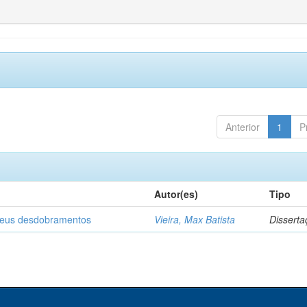
Anterior
1
P
Autor(es)
Tipo
 seus desdobramentos
Vieira, Max Batista
Disserta