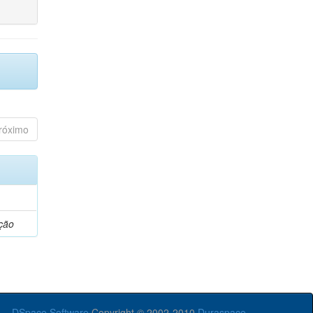
róximo
ção
DSpace Software
Copyright © 2002-2010
Duraspace