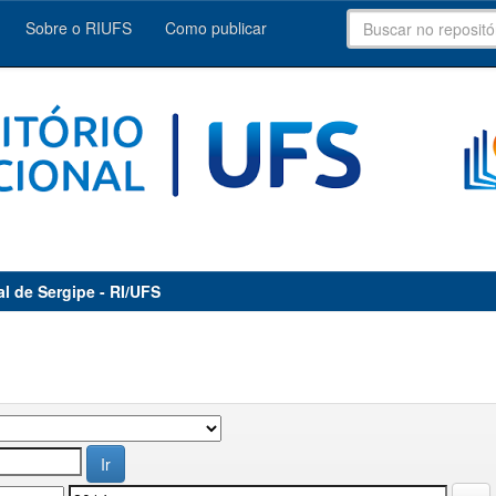
Sobre o RIUFS
Como publicar
al de Sergipe - RI/UFS