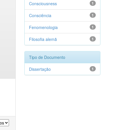
Consciousness
1
Consciência
1
Fenomenologia
1
Filosofia alemã
1
Tipo de Documento
Dissertação
1