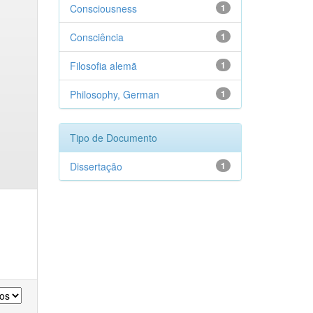
Consciousness
1
Consciência
1
Filosofia alemã
1
Philosophy, German
1
Tipo de Documento
Dissertação
1