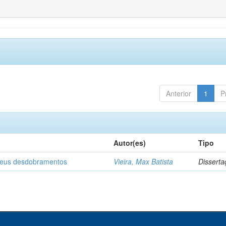
Anterior
1
P
Autor(es)
Tipo
 seus desdobramentos
Vieira, Max Batista
Disserta