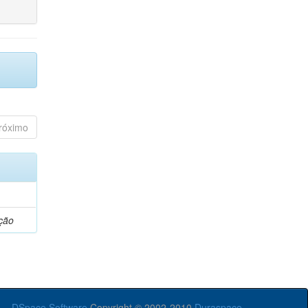
róximo
ção
DSpace Software
Copyright © 2002-2010
Duraspace