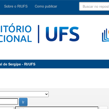
Sobre o RIUFS
Como publicar
al de Sergipe - RI/UFS