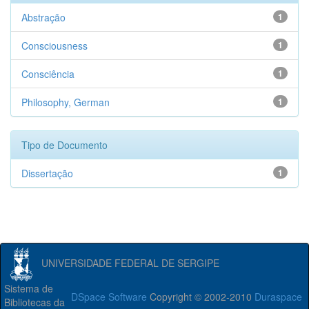
Abstração
1
Consciousness
1
Consciência
1
Philosophy, German
1
Tipo de Documento
Dissertação
1
UNIVERSIDADE FEDERAL DE SERGIPE
Sistema de
DSpace Software
Copyright © 2002-2010
Duraspace
Bibliotecas da