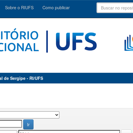
Sobre o RIUFS
Como publicar
al de Sergipe - RI/UFS