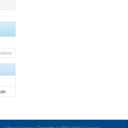
róximo
ção
DSpace Software
Copyright © 2002-2010
Duraspace