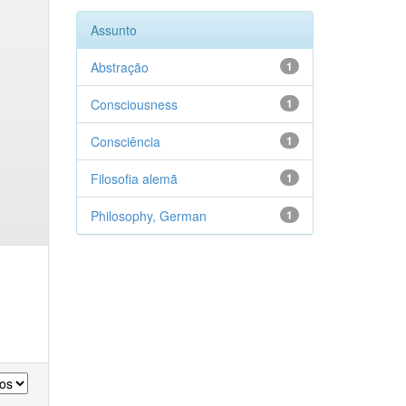
Assunto
Abstração
1
Consciousness
1
Consciência
1
Filosofia alemã
1
Philosophy, German
1