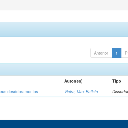
Anterior
1
P
Autor(es)
Tipo
 seus desdobramentos
Vieira, Max Batista
Disserta