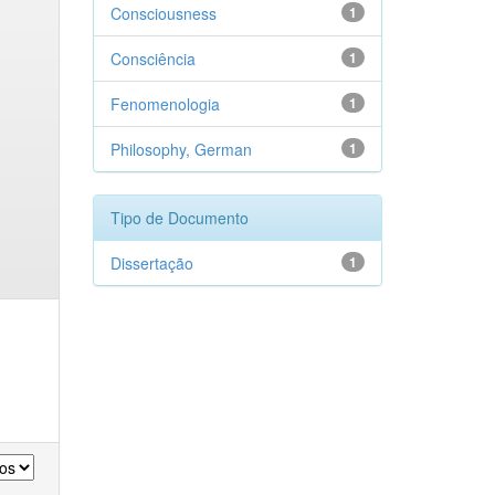
Consciousness
1
Consciência
1
Fenomenologia
1
Philosophy, German
1
Tipo de Documento
Dissertação
1