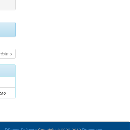
róximo
ção
DSpace Software
Copyright © 2002-2010
Duraspace