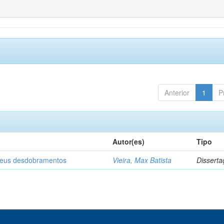
Anterior
1
P
Autor(es)
Tipo
 seus desdobramentos
Vieira, Max Batista
Disserta