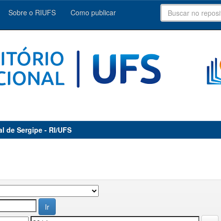
Sobre o RIUFS
Como publicar
al de Sergipe - RI/UFS