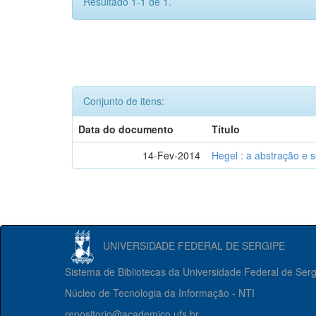
Resultado 1-1 de 1.
Conjunto de itens:
Data do documento
Título
14-Fev-2014
Hegel : a abstração e
UNIVERSIDADE FEDERAL DE SERGIPE
Sistema de Bibliotecas da Universidade Federal de Ser
Núcleo de Tecnologia da Informação - NTI
repositorio@academico.ufs.br