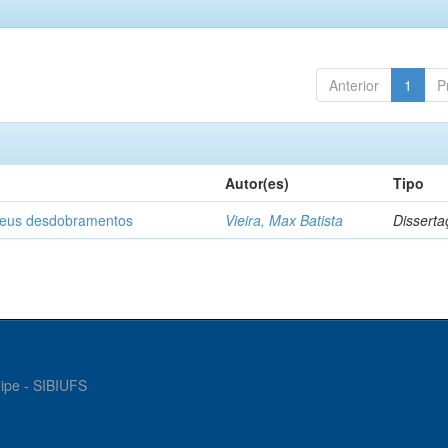
Anterior
1
P
Autor(es)
Tipo
 seus desdobramentos
Vieira, Max Batista
Disserta
gipe - SIBIUFS