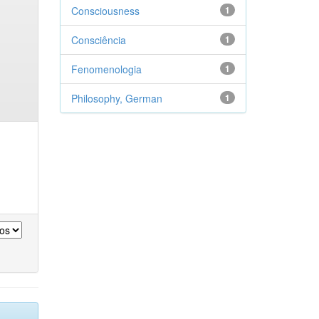
Consciousness
1
Consciência
1
Fenomenologia
1
Philosophy, German
1