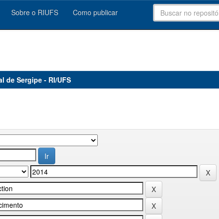
Sobre o RIUFS
Como publicar
al de Sergipe - RI/UFS