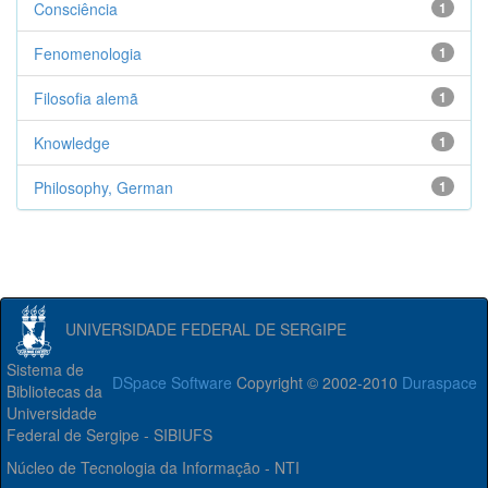
Consciência
1
Fenomenologia
1
Filosofia alemã
1
Knowledge
1
Philosophy, German
1
UNIVERSIDADE FEDERAL DE SERGIPE
Sistema de
DSpace Software
Copyright © 2002-2010
Duraspace
Bibliotecas da
Universidade
Federal de Sergipe - SIBIUFS
Núcleo de Tecnologia da Informação - NTI