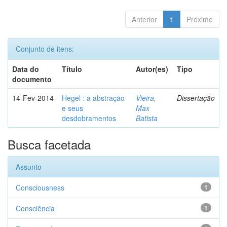
Anterior
1
Próximo
Conjunto de itens:
Data do
Título
Autor(es)
Tipo
documento
14-Fev-2014
Hegel : a abstração
Vieira,
Dissertação
e seus
Max
desdobramentos
Batista
Busca facetada
Assunto
Consciousness
1
Consciência
1