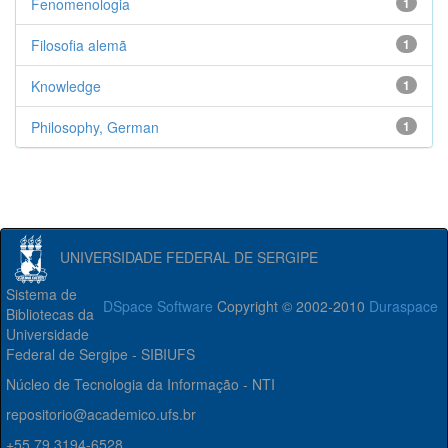
Fenomenologia
1
Filosofia alemã
1
Knowledge
1
Philosophy, German
1
UNIVERSIDADE FEDERAL DE SERGIPE
Sistema de
DSpace Software
Copyright © 2002-2010
Duraspace
Bibliotecas da
Universidade
Federal de Sergipe - SIBIUFS
Núcleo de Tecnologia da Informação - NTI
repositorio@academico.ufs.br
+55 79 3194-6528