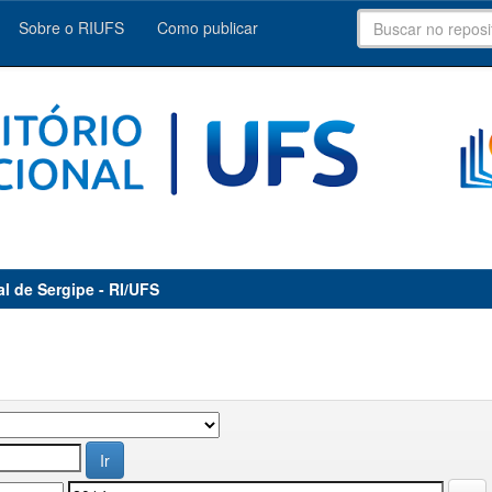
Sobre o RIUFS
Como publicar
al de Sergipe - RI/UFS