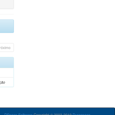
róximo
ção
DSpace Software
Copyright © 2002-2010
Duraspace