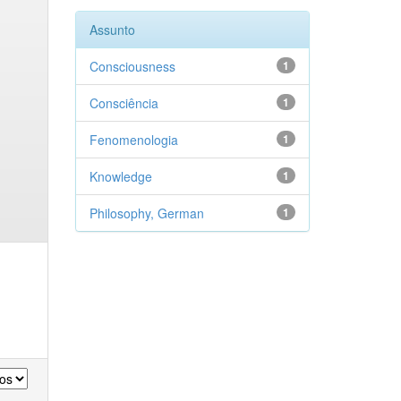
Assunto
Consciousness
1
Consciência
1
Fenomenologia
1
Knowledge
1
Philosophy, German
1