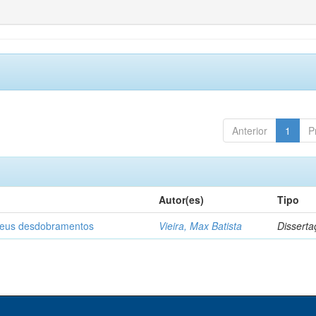
Anterior
1
P
Autor(es)
Tipo
 seus desdobramentos
Vieira, Max Batista
Disserta