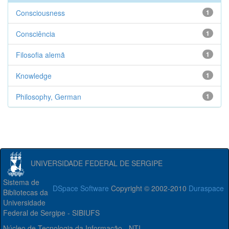
Consciousness
1
Consciência
1
Filosofia alemã
1
Knowledge
1
Philosophy, German
1
UNIVERSIDADE FEDERAL DE SERGIPE
Sistema de
DSpace Software
Copyright © 2002-2010
Duraspace
Bibliotecas da
Universidade
Federal de Sergipe - SIBIUFS
Núcleo de Tecnologia da Informação - NTI