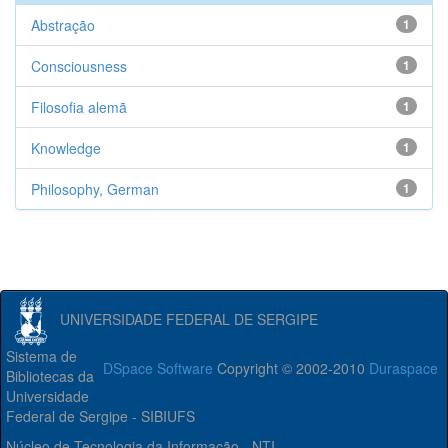
Abstração
1
Consciousness
1
Filosofia alemã
1
Knowledge
1
Philosophy, German
1
UNIVERSIDADE FEDERAL DE SERGIPE
Sistema de
DSpace Software
Copyright © 2002-2010
Duraspace
Bibliotecas da
Universidade
Federal de Sergipe - SIBIUFS
Núcleo de Tecnologia da Informação - NTI