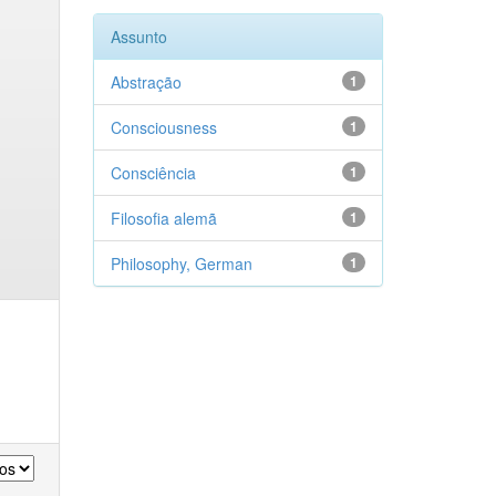
Assunto
Abstração
1
Consciousness
1
Consciência
1
Filosofia alemã
1
Philosophy, German
1