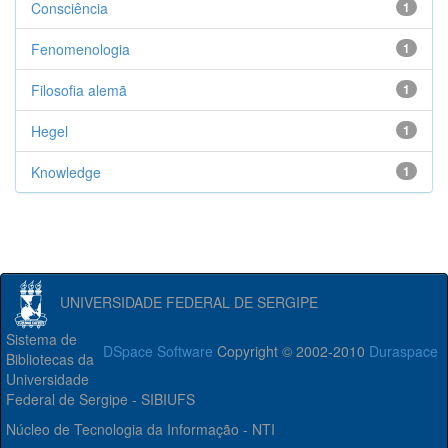
Consciência
1
Fenomenologia
1
Filosofia alemã
1
Hegel
1
Knowledge
1
UNIVERSIDADE FEDERAL DE SERGIPE
Sistema de
DSpace Software
Copyright © 2002-2010
Duraspace
Bibliotecas da
Universidade
Federal de Sergipe - SIBIUFS
Núcleo de Tecnologia da Informação - NTI