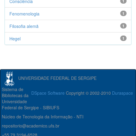
Consciência
1
Fenomenologia
1
Filosofia alemã
1
Hegel
1
UNIVERSIDADE FEDERAL DE SERGIPE
Sistema de
DSpace Software
Copyright © 2002-2010
Duraspace
Bibliotecas da
Universidade
Federal de Sergipe - SIBIUFS
Núcleo de Tecnologia da Informação - NTI
repositorio@academico.ufs.br
+55 79 3194-6528