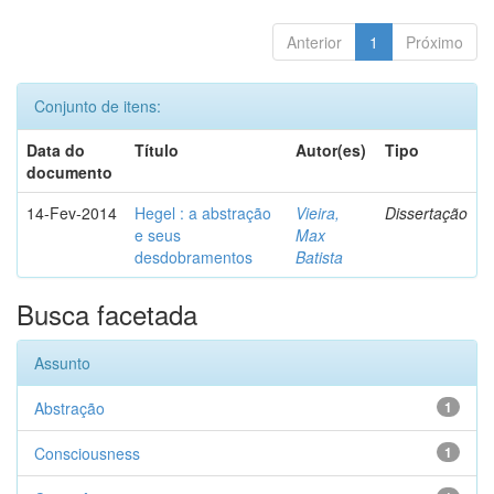
Anterior
1
Próximo
Conjunto de itens:
Data do
Título
Autor(es)
Tipo
documento
14-Fev-2014
Hegel : a abstração
Vieira,
Dissertação
e seus
Max
desdobramentos
Batista
Busca facetada
Assunto
Abstração
1
Consciousness
1