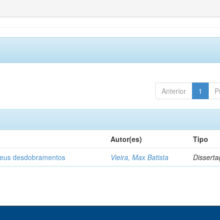
Anterior
1
P
Autor(es)
Tipo
 seus desdobramentos
Vieira, Max Batista
Disserta