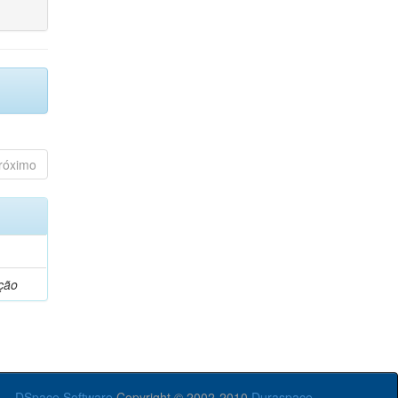
róximo
ção
DSpace Software
Copyright © 2002-2010
Duraspace