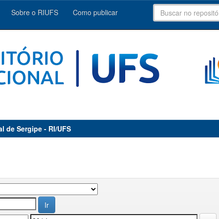
Sobre o RIUFS
Como publicar
al de Sergipe - RI/UFS