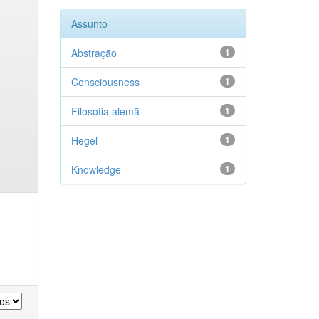
Assunto
Abstração
1
Consciousness
1
Filosofia alemã
1
Hegel
1
Knowledge
1