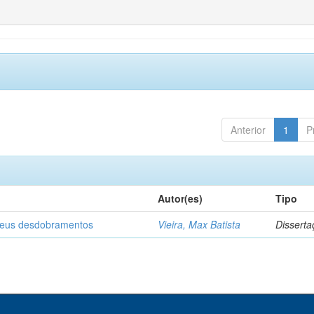
Anterior
1
P
Autor(es)
Tipo
 seus desdobramentos
Vieira, Max Batista
Disserta