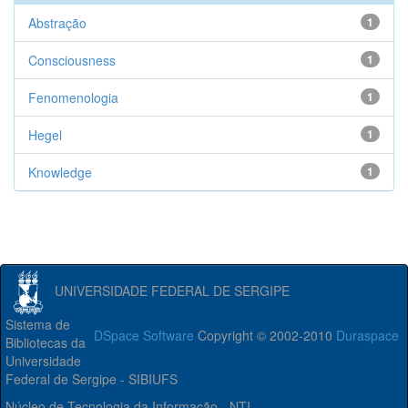
Abstração
1
Consciousness
1
Fenomenologia
1
Hegel
1
Knowledge
1
UNIVERSIDADE FEDERAL DE SERGIPE
Sistema de
DSpace Software
Copyright © 2002-2010
Duraspace
Bibliotecas da
Universidade
Federal de Sergipe - SIBIUFS
Núcleo de Tecnologia da Informação - NTI