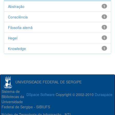
Abstração
1
Consciência
1
Filosofia alemã
1
Hegel
1
Knowledge
1
UNIVERSIDADE FEDERAL DE SERGIPE
Sistema de
DSpace Software
Copyright © 2002-2010
Duraspace
Bibliotecas da
Universidade
Federal de Sergipe - SIBIUFS
Núcleo de Tecnologia da Informação - NTI