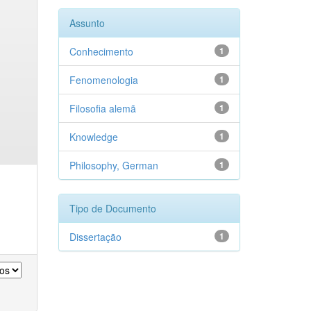
Assunto
Conhecimento
1
Fenomenologia
1
Filosofia alemã
1
Knowledge
1
Philosophy, German
1
Tipo de Documento
Dissertação
1