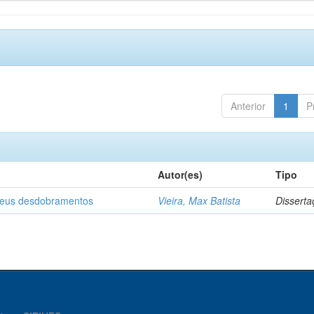
Anterior
1
P
Autor(es)
Tipo
 seus desdobramentos
Vieira, Max Batista
Disserta