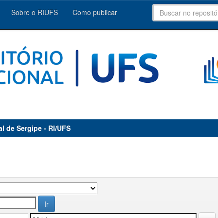
Sobre o RIUFS
Como publicar
al de Sergipe - RI/UFS