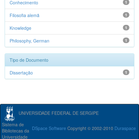
Conhecimento
1
Filosofia alemã
1
Knowledge
1
Philosophy, German
1
Tipo de Documento
Dissertação
1
UNIVERSIDADE FEDERAL DE SERGIPE
Sistema de
DSpace Software
Copyright © 2002-2010
Duraspace
Bibliotecas da
Universidade