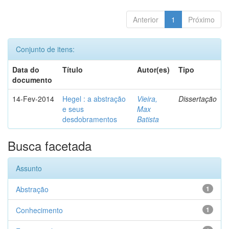
Anterior
1
Próximo
Conjunto de itens:
Data do
Título
Autor(es)
Tipo
documento
14-Fev-2014
Hegel : a abstração
Vieira,
Dissertação
e seus
Max
desdobramentos
Batista
Busca facetada
Assunto
Abstração
1
Conhecimento
1