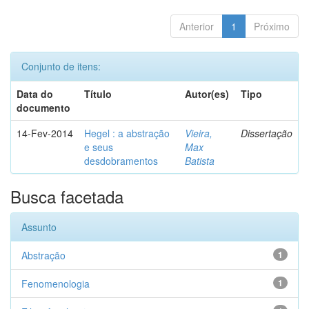
Anterior
1
Próximo
Conjunto de itens:
Data do
Título
Autor(es)
Tipo
documento
14-Fev-2014
Hegel : a abstração
Vieira,
Dissertação
e seus
Max
desdobramentos
Batista
Busca facetada
Assunto
Abstração
1
Fenomenologia
1