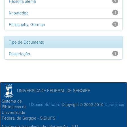
Filosofia alemã
1
Knowledge
1
Philosophy, German
1
Tipo de Documento
Dissertação
1
UNIVERSIDADE FEDERAL DE SERGIPE
Sistema de
DSpace Software
Copyright © 2002-2010
Duraspace
Bibliotecas da
Universidade
Federal de Sergipe - SIBIUFS
Núcleo de Tecnologia da Informação - NTI