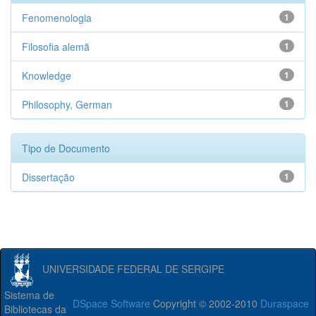
Fenomenologia
1
Filosofia alemã
1
Knowledge
1
Philosophy, German
1
Tipo de Documento
Dissertação
1
UNIVERSIDADE FEDERAL DE SERGIPE
Sistema de
DSpace Software
Copyright © 2002-2010
Duraspace
Bibliotecas da