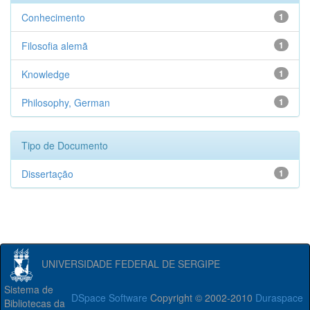
Conhecimento
1
Filosofia alemã
1
Knowledge
1
Philosophy, German
1
Tipo de Documento
Dissertação
1
UNIVERSIDADE FEDERAL DE SERGIPE
Sistema de
DSpace Software
Copyright © 2002-2010
Duraspace
Bibliotecas da