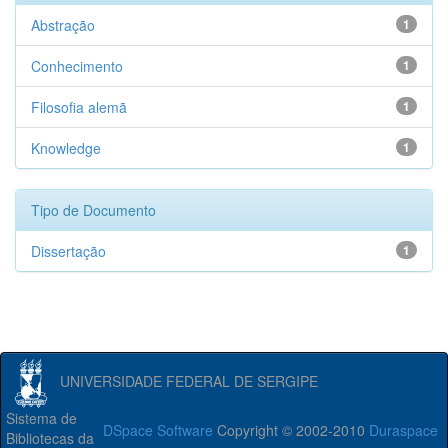
Abstração
1
Conhecimento
1
Filosofia alemã
1
Knowledge
1
Tipo de Documento
Dissertação
1
UNIVERSIDADE FEDERAL DE SERGIPE
Sistema de
DSpace Software
Copyright © 2002-2010
Duraspace
Bibliotecas da