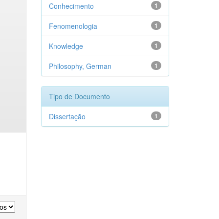
Conhecimento
1
Fenomenologia
1
Knowledge
1
Philosophy, German
1
Tipo de Documento
Dissertação
1