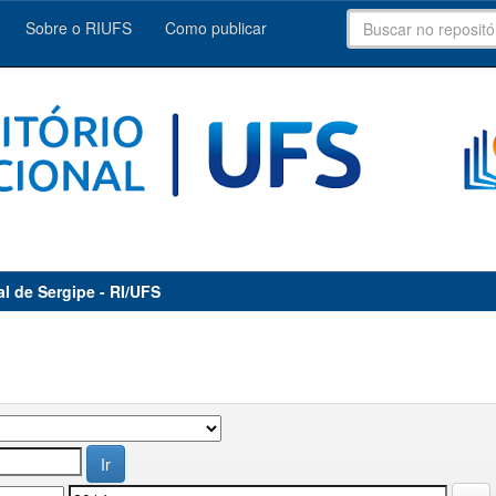
Sobre o RIUFS
Como publicar
al de Sergipe - RI/UFS