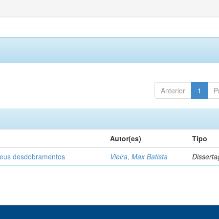
Anterior
1
P
Autor(es)
Tipo
 seus desdobramentos
Vieira, Max Batista
Disserta