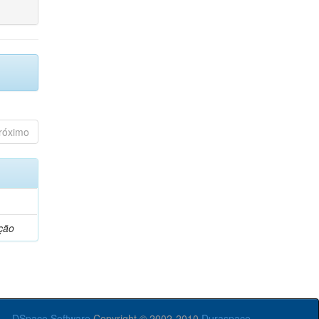
róximo
ção
DSpace Software
Copyright © 2002-2010
Duraspace