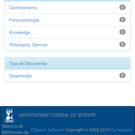
Conhecimento
1
Fenomenologia
1
Knowledge
1
Philosophy, German
1
Tipo de Documento
Dissertação
1
UNIVERSIDADE FEDERAL DE SERGIPE
Sistema de
DSpace Software
Copyright © 2002-2010
Duraspace
Bibliotecas da