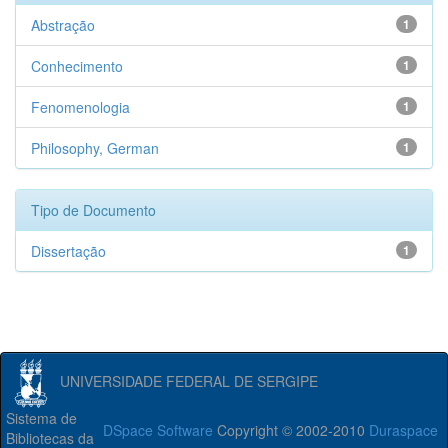
Abstração
1
Conhecimento
1
Fenomenologia
1
Philosophy, German
1
Tipo de Documento
Dissertação
1
UNIVERSIDADE FEDERAL DE SERGIPE
Sistema de
DSpace Software
Copyright © 2002-2010
Duraspace
Bibliotecas da