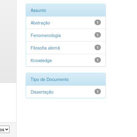
Assunto
Abstração
1
Fenomenologia
1
Filosofia alemã
1
Knowledge
1
Tipo de Documento
Dissertação
1