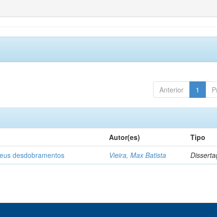
Anterior
1
P
Autor(es)
Tipo
 seus desdobramentos
Vieira, Max Batista
Disserta