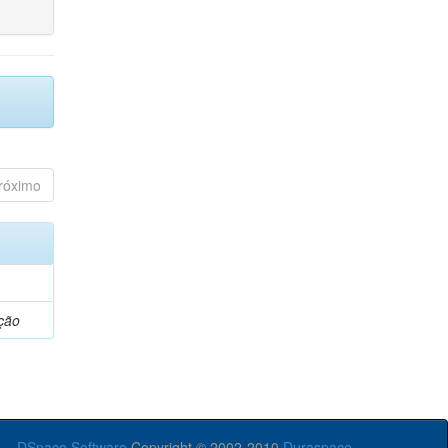
róximo
ção
DSpace Software
Copyright © 2002-2010
Duraspace