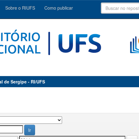
Sobre o RIUFS
Como publicar
al de Sergipe - RI/UFS