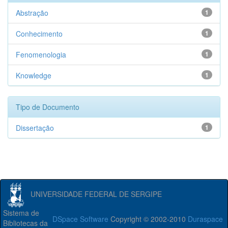
Abstração
1
Conhecimento
1
Fenomenologia
1
Knowledge
1
Tipo de Documento
Dissertação
1
UNIVERSIDADE FEDERAL DE SERGIPE
Sistema de
DSpace Software
Copyright © 2002-2010
Duraspace
Bibliotecas da