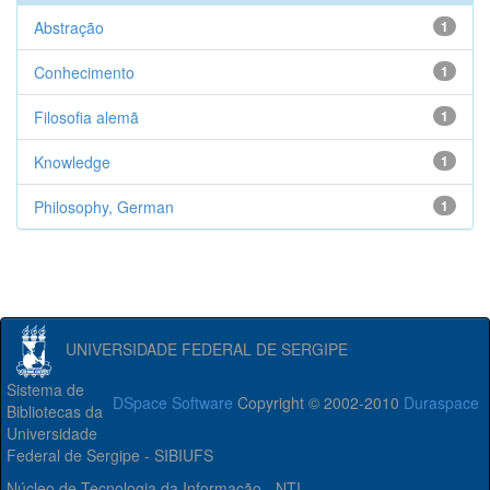
Abstração
1
Conhecimento
1
Filosofia alemã
1
Knowledge
1
Philosophy, German
1
UNIVERSIDADE FEDERAL DE SERGIPE
Sistema de
DSpace Software
Copyright © 2002-2010
Duraspace
Bibliotecas da
Universidade
Federal de Sergipe - SIBIUFS
Núcleo de Tecnologia da Informação - NTI