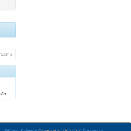
róximo
ção
DSpace Software
Copyright © 2002-2010
Duraspace