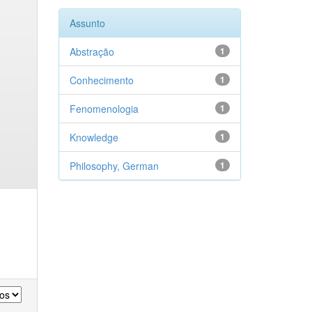
Assunto
Abstração
1
Conhecimento
1
Fenomenologia
1
Knowledge
1
Philosophy, German
1