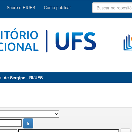
Sobre o RIUFS
Como publicar
al de Sergipe - RI/UFS