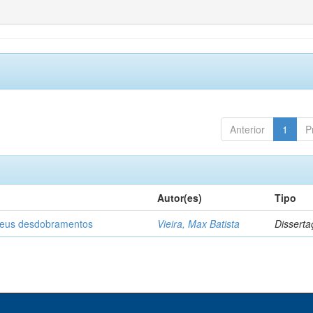
Anterior
1
P
Autor(es)
Tipo
 seus desdobramentos
Vieira, Max Batista
Disserta