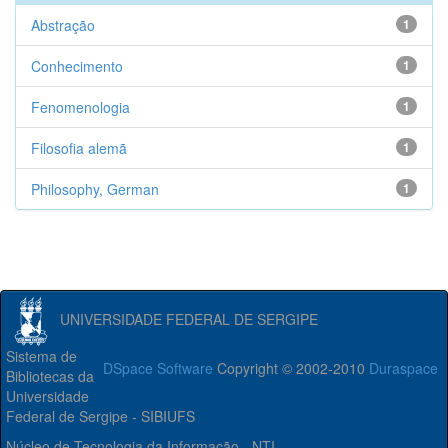
Abstração
1
Conhecimento
1
Fenomenologia
1
Filosofia alemã
1
Philosophy, German
1
UNIVERSIDADE FEDERAL DE SERGIPE
Sistema de
DSpace Software
Copyright © 2002-2010
Duraspace
Bibliotecas da
Universidade
Federal de Sergipe - SIBIUFS
Núcleo de Tecnologia da Informação - NTI