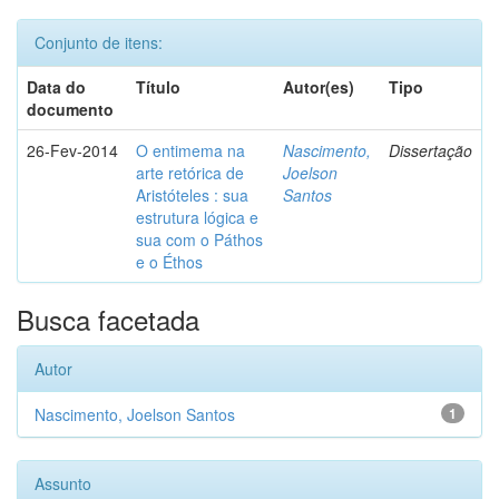
Conjunto de itens:
Data do
Título
Autor(es)
Tipo
documento
26-Fev-2014
O entimema na
Nascimento,
Dissertação
arte retórica de
Joelson
Aristóteles : sua
Santos
estrutura lógica e
sua com o Páthos
e o Éthos
Busca facetada
Autor
Nascimento, Joelson Santos
1
Assunto