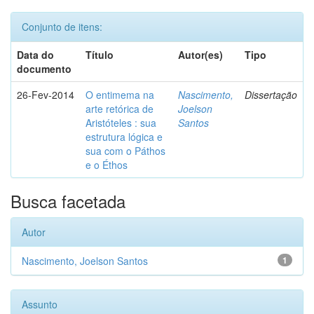
Conjunto de itens:
Data do
Título
Autor(es)
Tipo
documento
26-Fev-2014
O entimema na
Nascimento,
Dissertação
arte retórica de
Joelson
Aristóteles : sua
Santos
estrutura lógica e
sua com o Páthos
e o Éthos
Busca facetada
Autor
Nascimento, Joelson Santos
1
Assunto