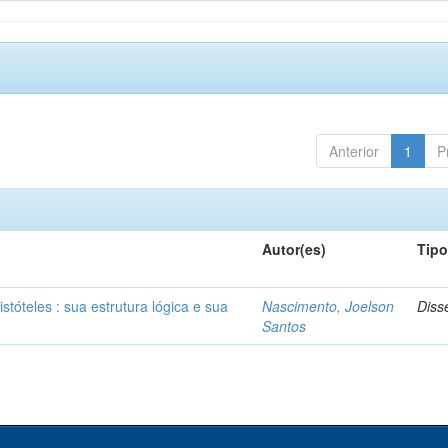
Anterior
1
P
Autor(es)
Tip
stóteles : sua estrutura lógica e sua
Nascimento, Joelson
Diss
Santos