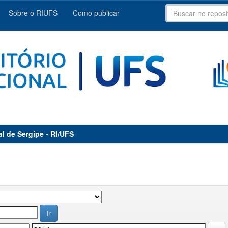
Sobre o RIUFS
Como publicar
al de Sergipe - RI/UFS