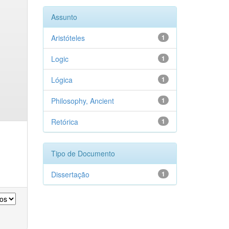
Assunto
Aristóteles
1
Logic
1
Lógica
1
Philosophy, Ancient
1
Retórica
1
Tipo de Documento
Dissertação
1