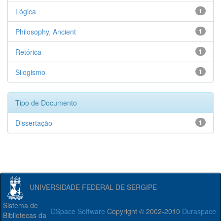
Lógica
1
Philosophy, Ancient
1
Retórica
1
Silogismo
1
Tipo de Documento
Dissertação
1
UNIVERSIDADE FEDERAL DE SERGIPE
Sistema de
DSpace Software
Copyright © 2002-2010
Duraspace
Bibliotecas da