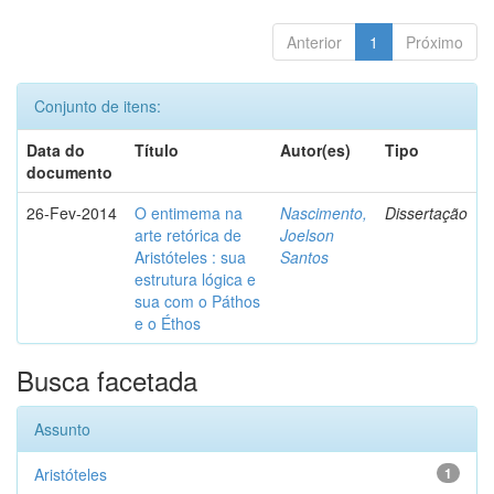
Anterior
1
Próximo
Conjunto de itens:
Data do
Título
Autor(es)
Tipo
documento
26-Fev-2014
O entimema na
Nascimento,
Dissertação
arte retórica de
Joelson
Aristóteles : sua
Santos
estrutura lógica e
sua com o Páthos
e o Éthos
Busca facetada
Assunto
Aristóteles
1