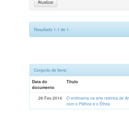
Resultado 1-1 de 1.
Conjunto de itens:
Data do
Título
documento
26-Fev-2014
O entimema na arte retórica de Ari
com o Páthos e o Éthos