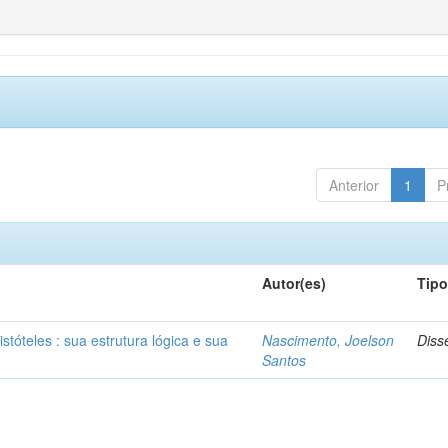
Anterior
1
P
Autor(es)
Tip
stóteles : sua estrutura lógica e sua
Nascimento, Joelson
Diss
Santos