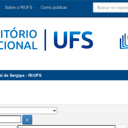
Sobre o RIUFS
Como publicar
al de Sergipe - RI/UFS