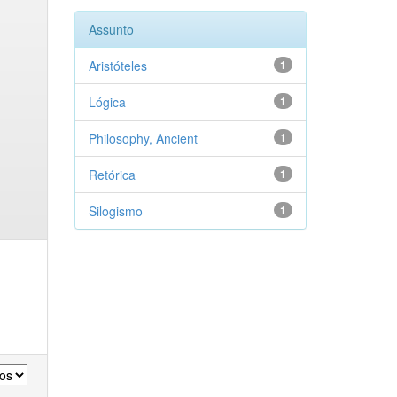
Assunto
Aristóteles
1
Lógica
1
Philosophy, Ancient
1
Retórica
1
Silogismo
1