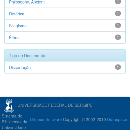
Philosophy, Ancient
1
Retórica
1
Silogismo
1
Éthos
1
Tipo de Documento
Dissertação
1
UNIVERSIDADE FEDERAL DE SERGIPE
Sistema de
DSpace Software
Copyright © 2002-2010
Duraspace
Bibliotecas da
Universidade