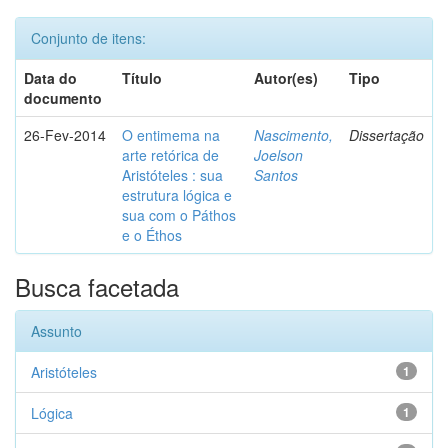
Conjunto de itens:
Data do
Título
Autor(es)
Tipo
documento
26-Fev-2014
O entimema na
Nascimento,
Dissertação
arte retórica de
Joelson
Aristóteles : sua
Santos
estrutura lógica e
sua com o Páthos
e o Éthos
Busca facetada
Assunto
Aristóteles
1
Lógica
1