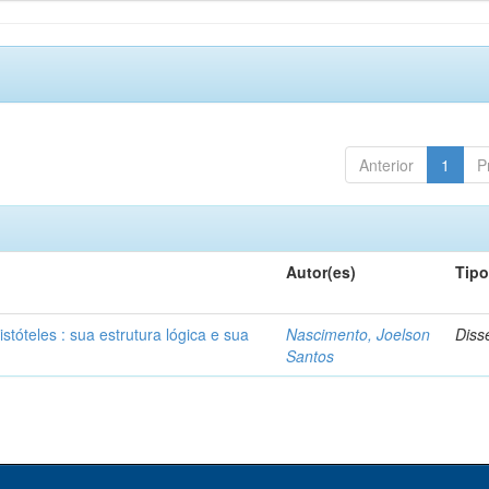
Anterior
1
P
Autor(es)
Tip
stóteles : sua estrutura lógica e sua
Nascimento, Joelson
Diss
Santos