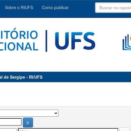
Sobre o RIUFS
Como publicar
al de Sergipe - RI/UFS