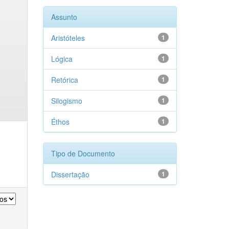
Assunto
Aristóteles
1
Lógica
1
Retórica
1
Silogismo
1
Éthos
1
Tipo de Documento
Dissertação
1