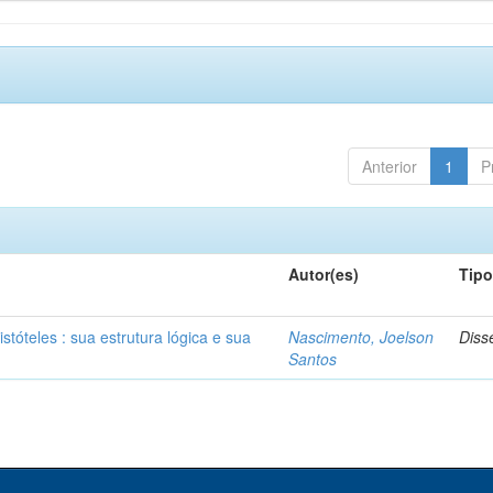
Anterior
1
P
Autor(es)
Tip
stóteles : sua estrutura lógica e sua
Nascimento, Joelson
Diss
Santos